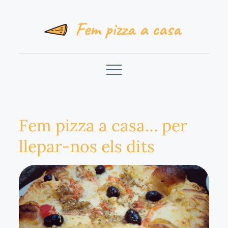
Skip
to
content
Fem pizza a casa
Trucs i receptes per fer una bona pizza a casa
Fem pizza a casa… per
llepar-nos els dits